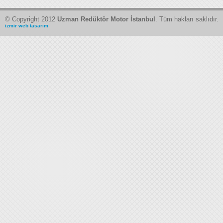
© Copyright 2012
Uzman Redüktör Motor İstanbul
. Tüm hakları saklıdır.
izmir web tasarım