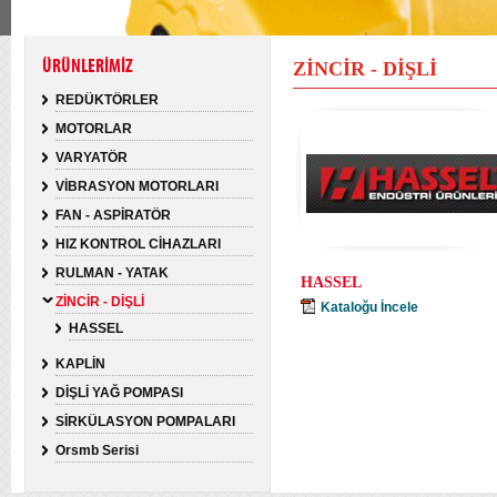
ÜRÜNLERİMİZ
ZİNCİR - DİŞLİ
REDÜKTÖRLER
MOTORLAR
VARYATÖR
VİBRASYON MOTORLARI
FAN - ASPİRATÖR
HIZ KONTROL CİHAZLARI
RULMAN - YATAK
HASSEL
ZİNCİR - DİŞLİ
Kataloğu İncele
HASSEL
KAPLİN
DİŞLİ YAĞ POMPASI
SİRKÜLASYON POMPALARI
Orsmb Serisi