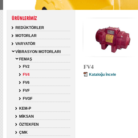
ÜRÜNLERİMİZ
REDÜKTÖRLER
MOTORLAR
VARYATÖR
VİBRASYON MOTORLARI
FEMAŞ
FV4
FV2
FV4
Kataloğu İncele
FV6
FVF
FVGF
KEM-P
MİKSAN
ÖZTEKFEN
ÇMK