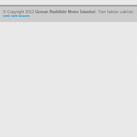
© Copyright 2012
Uzman Redüktör Motor İstanbul
. Tüm hakları saklıdır.
izmir web tasarım