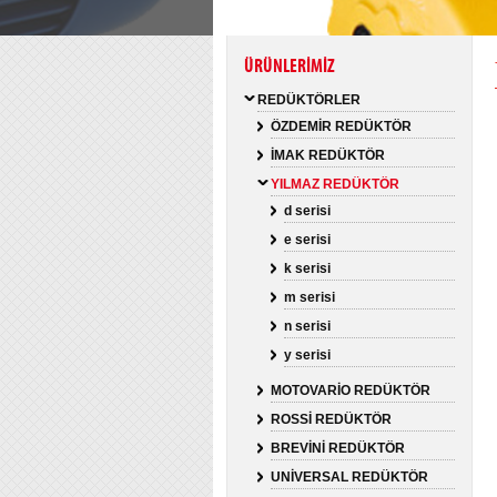
ÜRÜNLERİMİZ
REDÜKTÖRLER
ÖZDEMİR REDÜKTÖR
İMAK REDÜKTÖR
YILMAZ REDÜKTÖR
d serisi
e serisi
k serisi
m serisi
n serisi
y serisi
MOTOVARİO REDÜKTÖR
ROSSİ REDÜKTÖR
BREVİNİ REDÜKTÖR
UNİVERSAL REDÜKTÖR